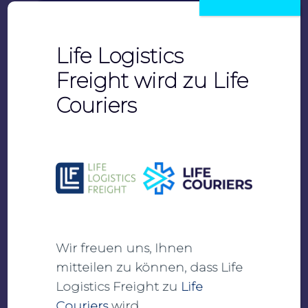
Ansehen
Herunterladen
Life Logistics
Freight wird zu Life
Couriers
Import Vollmacht
PDF
Ansehen
Wir freuen uns, Ihnen
Herunterladen
mitteilen zu können, dass Life
Logistics Freight zu
Life
Couriers
wird.