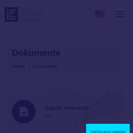
Zum Inhalt springen
Dokumente
Home
/
Dokumente
Export Vollmacht
PDF
Continue to website