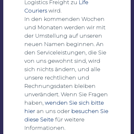
Logistics Freight zu
Life
SQAS Attestation
Couriers
wird.
DIN EN ISO 9001:2018
In den kommenden Wochen
und Monaten werden wir mit
DIN EN ISO 14001:2019
der Umstellung auf unseren
Einsatz eines externen Gefahrgutbeauftragten
neuen Namen beginnen. An
ADR – Fahrzeugausrüstung
den Serviceleistungen, die Sie
ADR – geschultes und zuverlässiges
von uns gewohnt sind, wird
Fahrpersonal
sich nichts ändern, und alle
GPS – Ausstattung + Monitoring
unsere rechtlichen und
Rechnungsdaten bleiben
unverändert. Wenn Sie Fragen
haben,
wenden Sie sich bitte
hier
an uns oder
besuchen Sie
diese Seite
für weitere
Informationen.