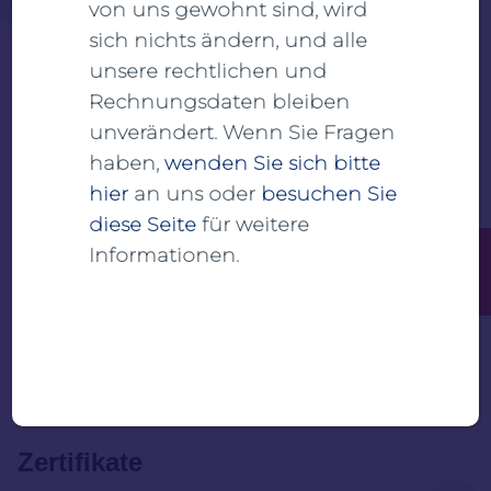
von uns gewohnt sind, wird
A subsidiary of
LIFE COURIERS
sich nichts ändern, und alle
unsere rechtlichen und
Rechnungsdaten bleiben
unverändert. Wenn Sie Fragen
haben,
wenden Sie sich bitte
hier
an uns oder
besuchen Sie
Support
diese Seite
für weitere
Impressum
Informationen.
SOS - Notfall Kontakt
+49 160 363 4463
Datenschutzerklärung
Kontakt
LIFE COURIERS
Zertifikate