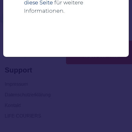
diese Seite
für weitere
Informationen.
A subsidiary of
LIFE COURIERS
SOS - Notfall Kontakt
+49 160 363 4463
Support
Impressum
Datenschutzerklärung
Kontakt
LIFE COURIERS