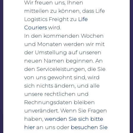
Wir freuen uns, Ihnen
Olaf Bauersfeld
mitteilen zu können, dass Life
Vertrieb
Logistics Freight zu
Life
Couriers
wird.
+49 33701–3696-214
In den kommenden Wochen
olaf.bauersfeld@lifelogisticsfreight.com
und Monaten werden wir mit
der Umstellung auf unseren
neuen Namen beginnen. An
den Serviceleistungen, die Sie
von uns gewohnt sind, wird
sich nichts ändern, und alle
unsere rechtlichen und
Rechnungsdaten bleiben
unverändert. Wenn Sie Fragen
haben,
wenden Sie sich bitte
hier
an uns oder
besuchen Sie