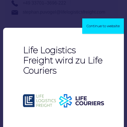
+49 33701–3696-222
stephan.puvogel@lifelogisticsfreight.com
Continue to website
Life Logistics
Bernhard Schmitt
Freight wird zu Life
Qualitätsmanagement
Couriers
+49 33701–3696-225
bernhard.schmitt@lifelogisticsfreight.com