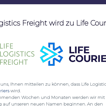
gistics Freight wird zu Life Cour
uns, Ihnen mitteilen zu können, dass Life Logisti
riers
wird.
Herr Schleife im Interview der DVZ:
mmenden Wochen und Monaten werden wir mit 
„Könnte Europa als Standort für die Pharmaindustr
g auf unseren neuen Namen beginnen. An den
DVZ erklärt Thomas Schleife, geschäftsführender G