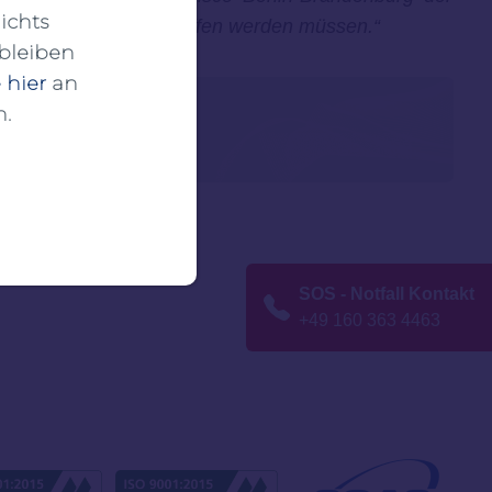
ichts
ngungen dafür geschaffen werden müssen.“
bleiben
 hier
an
n.
SOS - Notfall Kontakt
+49 160 363 4463