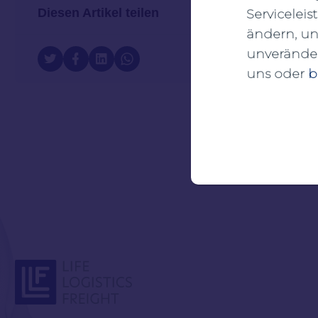
Diesen Artikel teilen
Serviceleis
ändern, un
unveränder
uns oder
b