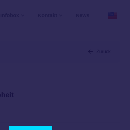
Infobox
Kontakt
News
Zurück
heit