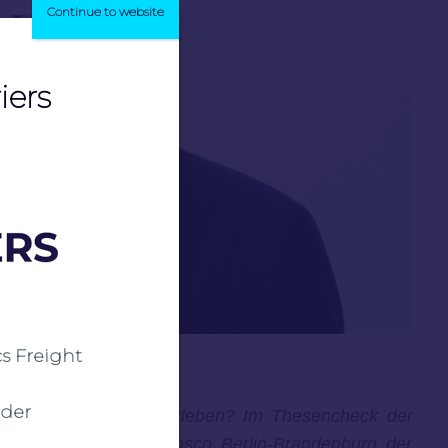
Continue to website
iers
cs Freight
der
ie eine Renaissance erleben? Im Thesencheck der
esellschafter von Transco Berlin-Brandenburg der