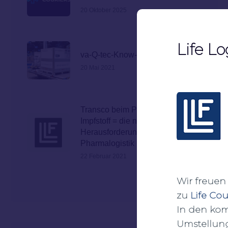
20 Oktober 2025
Life Lo
va-Q-tec-Know-how bei TBB
20 Mai 2021
Transco beim Podcast der DVZ –
Impfstoff = die neue
Herausforderung der
Pharmalogistik
22 Februar 2021
Wir freuen 
zu
Life Cou
In den ko
Umstellun